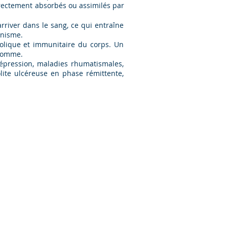
rectement absorbés ou assimilés par
arriver dans le sang, ce qui entraîne
anisme.
bolique et immunitaire du corps. Un
l’homme.
dépression, maladies rhumatismales,
colite ulcéreuse en phase rémittente,